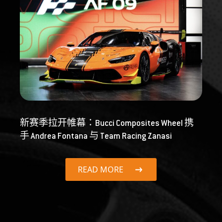
新赛季拉开帷幕：Bucci Composites Wheel 携
手 Andrea Fontana 与 Team Racing Zanasi
READ MORE