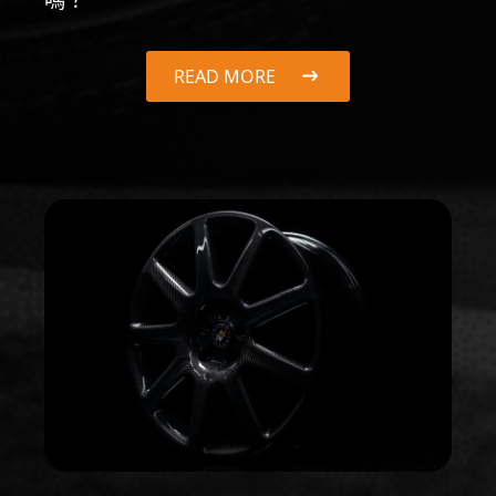
嗎？
READ MORE